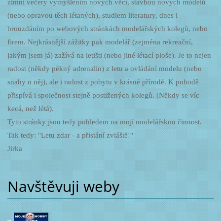
zimní večery vymýšlením nových věcí, stavbou nových modelů
(nebo opravou těch létaných), studiem literatury, dnes i
brouzdáním po webových stránkách modelářských kolegů, nebo
firem. Nejkrásnější zážitky pak modelář (zejména rekreační,
jakým jsem já) zažívá na letišti (nebo jiné létací ploše). Je to nejen
radost (někdy pěkný adrenalin) z letu a ovládání modelu (nebo
snahy o něj), ale i radost z pobytu v krásné přírodě. K pohodě
přispívá i společnost stejně postižených kolegů. (Někdy se víc
kecá, než létá).
Tyto stránky jsou tedy pohledem na mojí modelářskou činnost.
Tak tedy: "Letu zdar - a přistání zvláště!"
Jirka
Navštěvuji weby